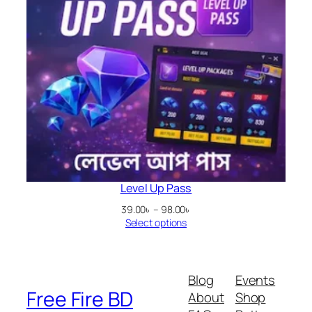
Level Up Pass
Price
39.00
৳
–
98.00
৳
range:
Select options
39.00৳
through
98.00৳
Blog
Events
Free Fire BD
About
Shop