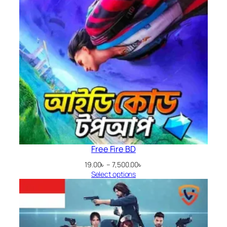
Free Fire BD
Price
19.00
৳
–
7,500.00
৳
range:
Select options
19.00৳
through
7,500.00৳