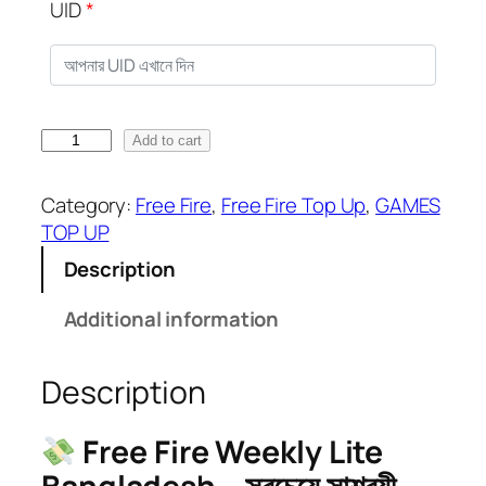
:
UID
*
3
5
.
0
W
0
Add to cart
e
৳
e
Category:
Free Fire
, 
Free Fire Top Up
, 
GAMES
k
t
TOP UP
l
h
Description
y
r
L
o
Additional information
i
u
t
g
Description
e
h
q
3
u
5
Free Fire Weekly Lite
a
0