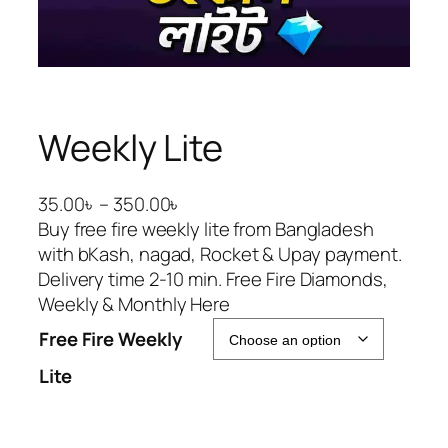
Weekly Lite
P
35.00
৳
–
350.00
৳
r
Buy free fire weekly lite from Bangladesh
i
with bKash, nagad, Rocket & Upay payment.
c
Delivery time 2-10 min. Free Fire Diamonds,
e
Weekly & Monthly Here
r
Free Fire Weekly
a
Lite
n
g
e