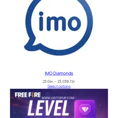
IMO Diamonds
Price
23.04
৳
–
23,038.72
৳
range:
Select options
23.04৳
through
23,038.72৳