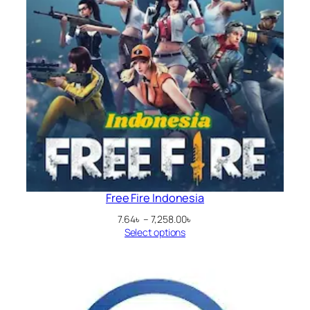
Free Fire Indonesia
Price
7.64
৳
–
7,258.00
৳
range:
Select options
7.64৳
through
7,258.00৳