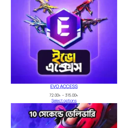
EVO ACCESS
Price
72.00
৳
–
315.00
৳
range:
Select options
72.00৳
through
315.00৳