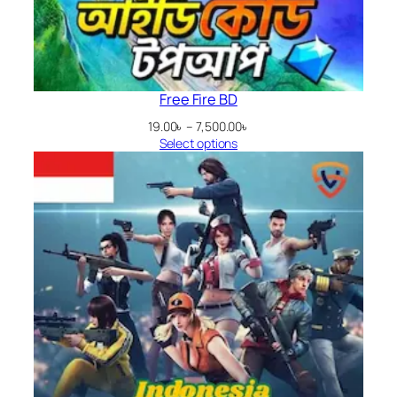
Free Fire BD
Price
19.00
৳
–
7,500.00
৳
range:
Select options
19.00৳
through
7,500.00৳