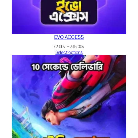
EVO ACCESS
Price
72.00
৳
–
315.00
৳
range:
Select options
72.00৳
through
315.00৳