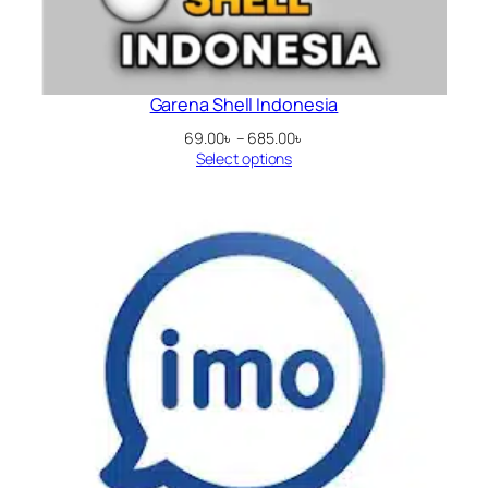
Garena Shell Indonesia
Price
69.00
৳
–
685.00
৳
range:
Select options
69.00৳
through
685.00৳