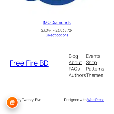
IMO Diamonds
Price
23.04
৳
–
23,038.72
৳
range:
Select options
23.04৳
through
23,038.72৳
Blog
Events
Free Fire BD
About
Shop
FAQs
Patterns
Authors
Themes
Twenty Twenty-Five
Designed with
WordPress