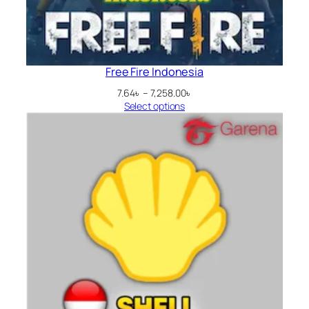
Free Fire Indonesia
Price
7.64
৳
–
7,258.00
৳
range:
Select options
7.64৳
through
7,258.00৳