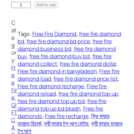
F
Add to cart
n
r
g
e
e
C
e
:
at
Tags:
Free Fire Diamond
, 
free fire diamond
F
1
e
bd
, 
free fire diamond bd price
, 
free fire
i
1
g
diamond business bd
, 
free fire diamond
r
7
or
buy
, 
free fire diamond buy bd
, 
free fire
e
.
y:
diamond collect
, 
free fire diamond dollar
, 
P
3
Fr
Free fire diamond in bangladesh
, 
Free fire
I
9
e
diamond load
, 
free fire diamond price list
, 
N
৳
e
Free fire diamond recharge
, 
Free fire
(
Fir
diamond reload
, 
free fire diamond top up
, 
U
t
e
, 
free fire diamond top up bd
, 
free fire
S
h
GI
diamond top up bd bkash
, 
Free fire
D
r
FT
diamonds
, 
Free fire recharge
, 
ফ্রি ফায়ার
)
o
C
ডায়মন্ড রিচার্জ
, 
ফ্রী ফায়ার টপ আপ সেন্টার
, 
ফ্রী ফায়ার ডায়মন্ড
q
u
A
টপ আপ
u