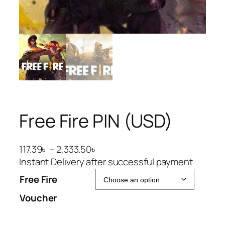
Free Fire PIN (USD)
P
117.39
৳
–
2,333.50
৳
r
Instant Delivery after successful payment
i
Free Fire
c
Voucher
e
r
a